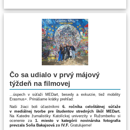
Čo sa udialo v prvý májový
týždeň na filmovej
...úspech v súťaži MEDart, besedy a exkurzie, tiež mobility
Erasmus+.
Prinášame krátky prehľad:
Naši žiaci boli účastníkmi
6. ročníka celoštátnej súťaže
v mediálnej tvorbe pre študentov stredných škôl MEDart.
Na Katedre žurnalistiky Katolíckej univerzity v Ružomberku si
ocenenie za
1. miesto v kategórii novinárska fotografia
prevzala Soňa Bakajsová zo IV.F.
Gratulujeme!