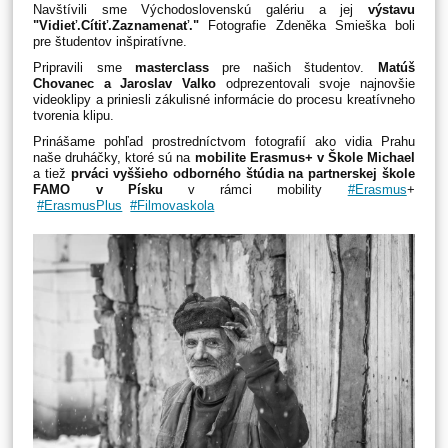
Navštívili sme
Východoslovenskú galéri
u
a jej
výstavu
"Vidieť.Cítiť.Zaznamenať."
Fotografie Zdeněka Smieška boli
pre študentov inšpiratívne.
Pripravili sme
masterclass
pre našich študentov.
Matúš
Chovanec a Jaroslav Valko
odprezentovali svoje najnovšie
videoklipy a priniesli zákulisné informácie do procesu kreatívneho
tvorenia klipu.
Prinášame pohľad prostredníctvom fotografií ako vidia Prahu
naše druháčky, ktoré sú na
mobilite Erasmus+ v Škole Michael
a tiež
prváci vyššieho odborného štúdia na partnerskej škole
FAMO v Písku
v rámci mobility
#Erasmus
+
#ErasmusPlus
#Filmovaskola