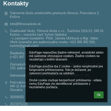
Kontakty
Súkromná škola umeleckého priemyslu filmová, Petzvalova 2,
Košice
info@filmovaskola.sk
Zriaďovateľ školy: Filmová škola s.r.o., Šarišská 1151/13, 040 01
Košice – mestská časť Vyšné Opátske
- v zastúpení konateľmi: PhDr. Jarmila Uhríková a Mgr. Valter
Uhrík (manažér pre audiovizuálnu tvorbu +421 905 902 826;
wuhrik@gmail.com)
EduPage nepoužíva žiadne reklamné, analytické alebo 
Riaditeľka školy: Ing. Lívia Hirjaková
iné súkromie ohrozujúce cookies. Žiadne cookies sa 
(+421 907 575 980; hirjakova@gmail.com)
nezdieľajú s tretími stranami.

Zástupkyňa riaditeľky: Mgr. art. Romana Palková (+421 911 863
EduPage používa iba 2 cookie – jedno nevyhnutné pre 
133; palkova.romana@gmail.com)
fungovanie prihlasovania. Toto je dočasné, po 
zatvorení prehliadača sa odstráni.

Sekretariát: Ing. Emília Romanová (+421 55 685 77 48)
Druhé cookie zvyšuje bezpečnosť prihlásenia - vďaka 
Petzvalova 2
nemu EduPage vie identifikovať prihlásenie z 
040 11 Košice - Západ
neznámeho počítača.
Slovakia
Ok
35558555
2021875229
www.filmovaskola.edupage.org