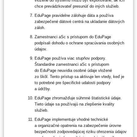
vložené do systému môžu byť exportované, ak ich
chce prevádzkovateľ presunúť do iných služieb.
EduPage pravidelne zálohuje dáta a používa
zabezpečené dátové centrá na ukladanie dátových
záloh.
Zamestnanci aSc s prístupom do EduPage
podpísali dohodu o ochrane spracúvania osobných
údajov.
EduPage používa viac stupňov podpory.
Štandardne zamestnanci aSc s prístupom
do EduPage neuvidia osobné údaje vložené
zo škôl. Tento prístup sa aktivuje len vtedy, keď je
to potrebné pre špecifické udalosti podpory
a údržby.
EduPage zhromažďuje súhrnné štatistické údaje.
Tieto údaje sa používajú na zlepšenie kvality
služieb.
EduPage implementuje vhodné technické
a organizačné opatrenia na zabezpečenie úrovne
bezpečnosti zodpovedajúcej riziku ohrozenia údajov