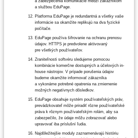
a zabezpečenia komunikácie medzi zákazníkom
a službou EduPage.
Platforma EduPage je redundantná a všetky vaše
informácie sa okamžite replikujú na dva fyzické
počítače.
EduPage používa šifrovanie na ochranu prenosu
údajov. HTTPS je predvolene aktivovaný
pre všetkých používateľov.
Zraniteľnosti softvéru sledujeme pomocou
kombinácie komerčne dostupných a účelových in-
house nástrojov. V prípade porušenia údajov
budeme okamžite informovať zákazníka
a vykonáme potrebné opatrenia na zmiernenie
možných negatívnych dôsledkov.
EduPage obsahuje systém používateľských práv,
prevádzkovateľ môže priradiť rôzne používateľské
práva k rôznym používateľským rolám, aby sa
zabezpečilo, že údaje môžu zobrazovať alebo
upravovať iba príslušní ľudia.
Najdôležitejšie moduly zaznamenávajú históriu