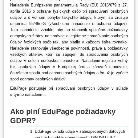
Nariadenie Európskeho parlamentu a Rady (EÚ) 2016/679 z 27.
apríla 2016 o ochrane fyzických osôb pri spracúvaní osobných
údajov a o voľnom pohybe takýchto údajov, ktorým sa zrušuje
smernica 95/46/ES (všeobecné nariadenie o ochrane údajov).
Toto nariadenie vzniklo, aby sa stanovili spoločné požiadavky
európskych štátov na správne a legitímne spracúvanie osobných
údajov fyzických osôb tak, aby platilo v každom štáte rovnako.
Nariadenie stanovuje všeobecné povinnosti, práva a požiadavky
všetkých aktérov, ktorí sú zapojení do spracúvania osobných
údajov v celom európskom priestore. Nariadenie reguluje voľný
tok osobných údajov v Európskej únii a zároveň stanovuje,
čo všetko spadá pod ochranu osobných údajov a čo už je vyňaté
spod ochrany osobných údajov.
EduPage postupuje pri spracúvaní osobných údajov v súlade
s týmto nariadením.
Ako plní EduPage požiadavky
GDPR?
EduPage ukladá údaje v zabezpečených dátových
centrách certifikovaných podľa DIN ISO / IEC