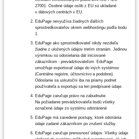
27001. Osobné údaje osôb z EU sú ukladané
v dátových centrách v EU.
EduPage nevyužíva žiadnych ďalších
sprostredkovateľov okrem webhostingu podľa bodu
1.
EduPage ako sprostredkovateľ nikdy nezdieľa
žiadne z uložených údajov tretím stranám. Jedinou
výnimkou sú odosielania dát iniciované
zákazníkom - prevádzkovateľom. EduPage
umožňuje exportovať údaje do iných systémov
(Centrálne registre, účtovníctvo a podobne).
Odoslanie sa uskutoční iba na priamy podnet
používateľa a exportujú sa len predpísané údaje.
EduPage zaručuje právo na zabudnutie.
Na požiadanie prevádzkovateľa budú všetky
označené údaje zo systému odstránené.
EduPage má zavedené postupy, ktoré odstránia
údaje zadané zákazníkom po zrušení služby.
EduPage zaručuje prenosnosť údajov. Všetky údaje