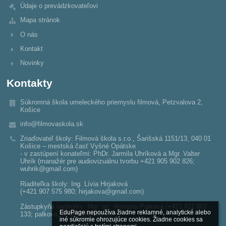
Údaje o prevádzkovateľovi
Mapa stránok
O nás
Kontakt
Novinky
Kontakty
Súkromná škola umeleckého priemyslu filmová, Petzvalova 2,
Košice
info@filmovaskola.sk
Zriaďovateľ školy: Filmová škola s.r.o., Šarišská 1151/13, 040 01
Košice – mestská časť Vyšné Opátske
- v zastúpení konateľmi: PhDr. Jarmila Uhríková a Mgr. Valter
Uhrík (manažér pre audiovizuálnu tvorbu +421 905 902 826;
wuhrik@gmail.com)
Riaditeľka školy: Ing. Lívia Hirjaková
(+421 907 575 980; hirjakova@gmail.com)
Zástupkyňa riaditeľky: Mgr. art. Romana Palková (+421 911 863
EduPage nepoužíva žiadne reklamné, analytické alebo 
133; palkova.romana@gmail.com)
iné súkromie ohrozujúce cookies. Žiadne cookies sa 