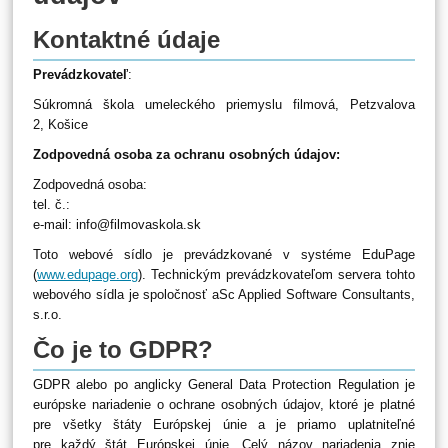
osobných
údajov
Kontaktné údaje
Prevádzkovateľ
:
Súkromná škola umeleckého priemyslu filmová, Petzvalova
2, Košice
Zodpovedná osoba za ochranu osobných údajov:
Zodpovedná osoba:
tel. č.:
e-mail: info@filmovaskola.sk
Toto webové sídlo je prevádzkované v systéme EduPage
(
www.edupage.org
). Technickým prevádzkovateľom servera tohto
webového sídla je spoločnosť aSc Applied Software Consultants,
s.r.o.
Čo je to GDPR?
GDPR alebo po anglicky General Data Protection Regulation je
európske nariadenie o ochrane osobných údajov, ktoré je platné
pre všetky štáty Európskej únie a je priamo uplatniteľné
pre každý štát Európskej únie. Celý názov nariadenia znie