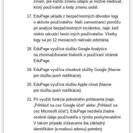
zmien, pre každú zmenu údajov je možné sledovať,
ktorý používateľ a kedy zmenu urobil.
EduPage ukladá z bezpečnostných dôvodov logy
o aktivite používateľov. Naši zamestnanci pomôžu
pri analýze bezpečnostných incidentov, napr. keď
niekto odcudzí heslo iných používateľov. Všetky
logy sa po 12 mesiacoch natrvalo odstránia.
EduPage využíva službu Google Analytics
na zhromažďovanie štatistík o používaní stránok
EduPage.
EduPage využíva cloudové služby Google (hlavne
pre službu push notifikácie).
EduPage využíva službu Apple cloud (hlavne
pre službu push notifikácie).
Pri využití funkcie jednotného prihlásenia (napr.
„Prihlásiť sa cez Google účet“ alebo „Prihlásiť sa
cez Microsoft účet“), EduPage nezdieľa žiadne
osobné údaje používateľa s týmito poskytovateľmi.
V takom prípade získavame iba základný
identifikátor (e-mailovú adresu) potrebný