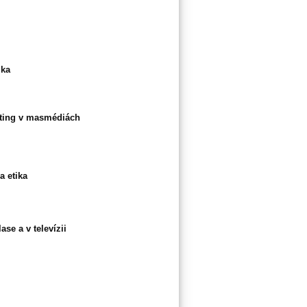
ika
ting v masmédiách
 etika
se a v televízii