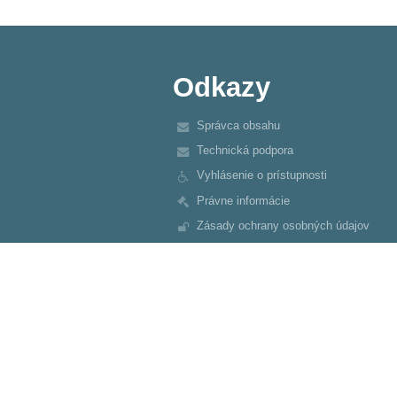
Odkazy
Správca obsahu
Technická podpora
Vyhlásenie o prístupnosti
Právne informácie
Zásady ochrany osobných údajov
Údaje o prevádzkovateľovi
Mapa stránok
O nás
Kontakt
Novinky