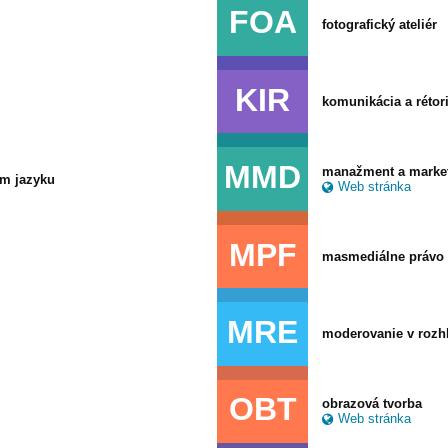
FOA
fotografický ateliér
KIR
komunikácia a rétor
MMD
manažment a marke
om jazyku
Web stránka
MPF
masmediálne právo a
MRE
moderovanie v rozhla
OBT
obrazová tvorba
Web stránka