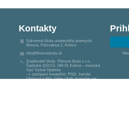
Kontakty
Prih
Súkromná škola umeleckého priemyslu
filmová, Petzvalova 2, Košice
info@filmovaskola.sk
Nev
Zriaďovateľ školy: Filmová škola s.r.o.,
Šarišská 1151/13, 040 01 Košice – mestská
časť Vyšné Opátske
- v zastúpení konateľmi: PhDr. Jarmila
Uhríková a Mgr. Valter Uhrík (manažér pre
audiovizuálnu tvorbu +421 905 902 826;
wuhrik@gmail.com)
Riaditeľka školy: Ing. Lívia Hirjaková
(+421 907 575 980; hirjakova@gmail.com)
Zástupkyňa riaditeľky: Mgr. art. Romana
Palková (+421 911 863 133;
palkova.romana@gmail.com)
Sekretariát: Ing. Emília Romanová (+421 55