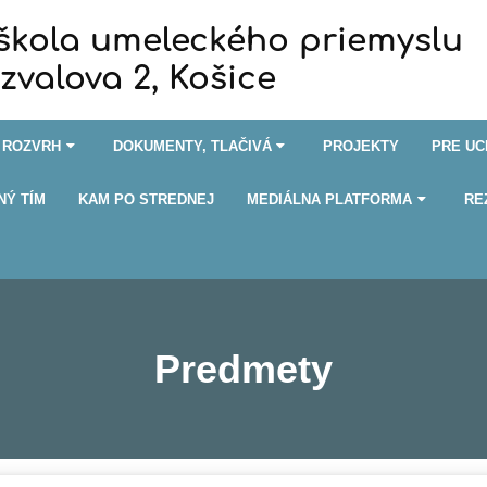
kola umeleckého priemyslu
tzvalova 2, Košice
ROZVRH
DOKUMENTY, TLAČIVÁ
PROJEKTY
PRE U
NÝ TÍM
KAM PO STREDNEJ
MEDIÁLNA PLATFORMA
RE
Predmety