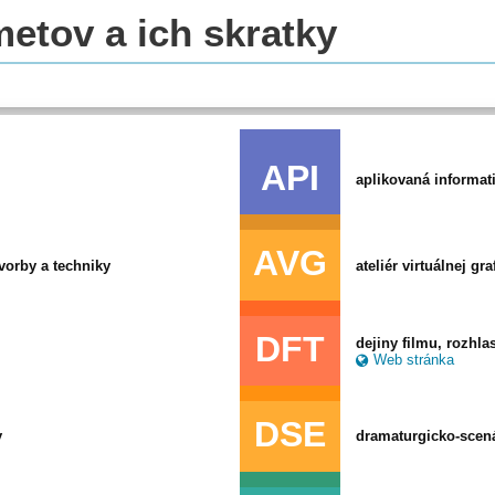
etov a ich skratky
API
aplikovaná informat
AVG
tvorby a techniky
ateliér virtuálnej gra
DFT
dejiny filmu, rozhlas
Web stránka
DSE
y
dramaturgicko-scená