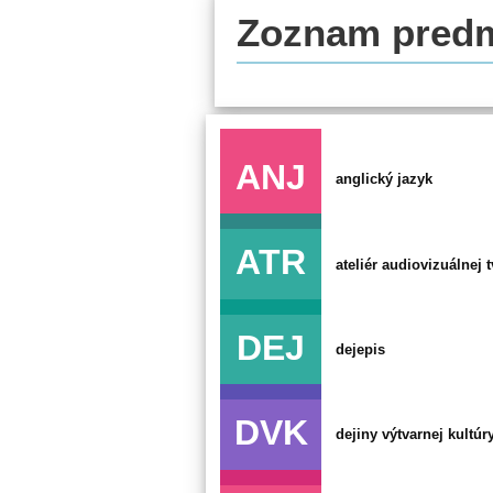
Predmety
Zoznam predm
ANJ
anglický jazyk
ATR
ateliér audiovizuálnej 
DEJ
dejepis
DVK
dejiny výtvarnej kultúr