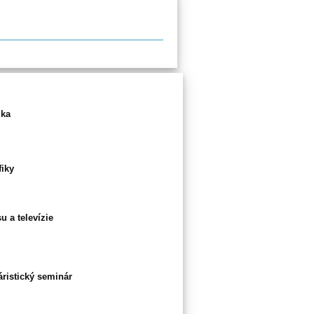
ika
fiky
u a televízie
ristický seminár