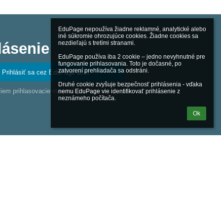
EduPage nepoužíva žiadne reklamné, analytické alebo 
iné súkromie ohrozujúce cookies. Žiadne cookies sa 
nezdieľajú s tretími stranami.

lásenie
EduPage používa iba 2 cookie – jedno nevyhnutné pre 
fungovanie prihlasovania. Toto je dočasné, po 
zatvorení prehliadača sa odstráni.

Prihlásiť sa cez EduPage účet
Druhé cookie zvyšuje bezpečnosť prihlásenia - vďaka 
iem prihlasovacie meno alebo heslo
nemu EduPage vie identifikovať prihlásenie z 
neznámeho počítača.
Ok