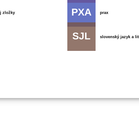
PXA
j zložky
prax
SJL
slovenský jazyk a lit