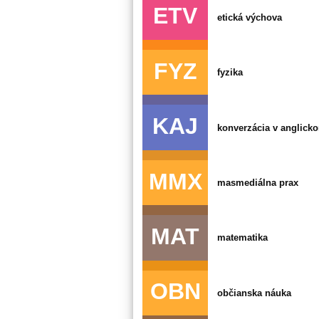
ETV
etická výchova
FYZ
fyzika
KAJ
konverzácia v anglick
MMX
masmediálna prax
MAT
matematika
OBN
občianska náuka