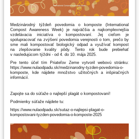
Medzinárodný týždeň povedomia o komposte (International
Compost Awareness Week) je najväčšia a najkomplexnejšia
vzdelávacia iniciatíva o kompostovaní. Jej cieľom je
spolupracovať na zvýšení povedomia verejnosti o tom, prečo by
sme mali kompostovať biologický odpad a využívať kompost
na zlepšovanie kvality pôdy. Tento rok bude prebiehať
v nasledujúcom týždni - od 4. do 10. mája 2025.
Pre tento účel tím Priateľov Zeme vytvoril webovú stránku:
https://www.nulaodpadu.sk/medzinarodny-tyzden-povedomia-o-
komposte, kde nájdete množstvo užitočných a inšpiračných
informácií.
Zapojte sa do súťaže o najlepší plagát o kompostovaní!
Podmienky súťaže nájdete tu:
https://www.nulaodpadu.sk/sutaz-o-najlepsi-plagat-o-
kompostovani-tyzden-povedomia-o-komposte-2025