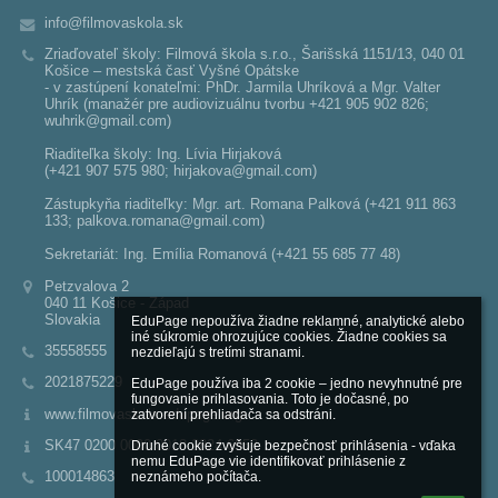
info@filmovaskola.sk
Zriaďovateľ školy: Filmová škola s.r.o., Šarišská 1151/13, 040 01
Košice – mestská časť Vyšné Opátske
- v zastúpení konateľmi: PhDr. Jarmila Uhríková a Mgr. Valter
Uhrík (manažér pre audiovizuálnu tvorbu +421 905 902 826;
wuhrik@gmail.com)
Riaditeľka školy: Ing. Lívia Hirjaková
(+421 907 575 980; hirjakova@gmail.com)
Zástupkyňa riaditeľky: Mgr. art. Romana Palková (+421 911 863
133; palkova.romana@gmail.com)
Sekretariát: Ing. Emília Romanová (+421 55 685 77 48)
Petzvalova 2
040 11 Košice - Západ
Slovakia
EduPage nepoužíva žiadne reklamné, analytické alebo 
iné súkromie ohrozujúce cookies. Žiadne cookies sa 
35558555
nezdieľajú s tretími stranami.

2021875229
EduPage používa iba 2 cookie – jedno nevyhnutné pre 
fungovanie prihlasovania. Toto je dočasné, po 
www.filmovaskola.edupage.org
zatvorení prehliadača sa odstráni.

SK47 0200 0000 0018 2824 6953
Druhé cookie zvyšuje bezpečnosť prihlásenia - vďaka 
nemu EduPage vie identifikovať prihlásenie z 
100014863
neznámeho počítača.