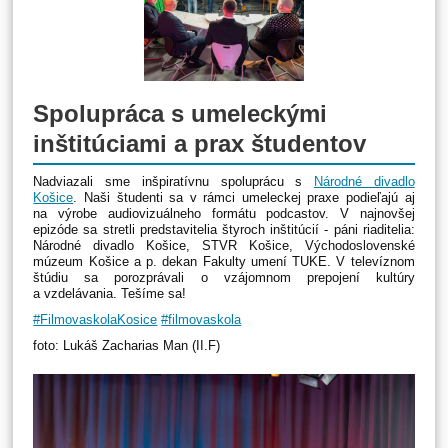
Spolupráca s umeleckými
inštitúciami a prax študentov
Nadviazali sme inšpiratívnu spoluprácu s
Národné divadlo
Košice
. Naši študenti sa v rámci umeleckej praxe podieľajú aj
na výrobe audiovizuálneho formátu podcastov. V najnovšej
epizóde sa stretli predstavitelia štyroch inštitúcií - páni riaditelia:
Národné divadlo Košice, STVR Košice, Východoslovenské
múzeum Košice a p. dekan Fakulty umení TUKE. V televíznom
štúdiu sa porozprávali o vzájomnom prepojení kultúry
a vzdelávania. Tešíme sa!
#FilmovaskolaKosice
#filmovaskola
foto: Lukáš Zacharias Man (II.F)