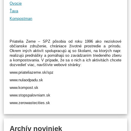
Ovocie
Ťava
Kompostman
Priatelia Zeme – SPZ pôsobia od roku 1996 ako neziskové
občianske združenie, chrániace životné prostredie a prírodu.
Okrem iných aktivít spolupracujú aj so školami, na ktorých napr.
realizujú prednášky a pomáhajú so zavádzaním triedeného zberu
a kompostovania. V prípade, že sa o nich a ich aktivitách chcete
dozvedieť viac, navštívte webové stránky:
www.priateliazeme.sk/spz
www.nulaodpadu.sk
www.kompost.sk
www.stopspalovniam.sk
www.zerowastecities.sk
Archív noviniek