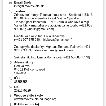
Email školy
info@filmovaskola.sk
Telefón
Zriaďovateľ školy: Filmová škola s.r.o., Šarišská 1151/13,
040 01 Košice – mestská časť Vyšné Opátske
- v zastúpení konateľmi: PhDr. Jarmila Uhríková a Mgr.
Valter Uhrík (manažér pre audiovizuálnu tvorbu +421 905
902 826; wuhrik@gmail.com)
Riaditeľka školy: Ing. Lívia Hirjaková
(+421 907 575 980; hirjakova@gmail.com)
Zástupkyňa riaditeľky: Mgr. art. Romana Palková (+421
911 863 133; palkova.romana@gmail.com)
Sekretariát: Ing. Emília Romanová (+421 55 685 77 48)
Adresa školy
Petzvalova 2
040 11 Košice - Západ
Slovakia
IČO
35558555
DIČ
2021875229
Webové sídlo školy
www.filmovaskola.edupage.org
IBAN (číslo účtu)