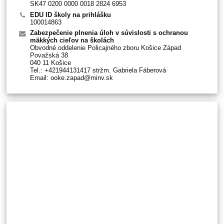
SK47 0200 0000 0018 2824 6953
EDU ID školy na prihlášku
100014863
Zabezpečenie plnenia úloh v súvislosti s ochranou
mäkkých cieľov na školách
Obvodné oddelenie Policajného zboru Košice Západ
Považská 38
040 11 Košice
Tel.: +421944131417 stržm. Gabriela Fáberová
Email: ooke.zapad@minv.sk