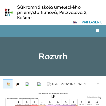
Súkromná škola umeleckého
priemyslu filmová, Petzvalova 2,
Košice
PRIHLÁSENIE
Rozvrh
ROZVRH 2025/2026 - ZMENA TSV (29. 09. 2025 - 30. 06. 2026)
Rozvrh hodín pre školský rok 2025/2026
I.F
Triedny učiteľ: Adam Alezár
Súkromná stredná umelecká škola filmová, Petzvalova 2, Košice
IF
1.
2.
3.
4.
5.
6.
7.
8.
9.
10.
11.
8:00 - 8:45
8:50 - 9:35
9:45 - 10:30
10:50 - 11:35
11:40 - 12:25
12:35 - 13:20
14:00 - 14:45
14:55 - 15:40
15:50 - 16:35
16:45 - 17:30
17:40 - 18:25
B1
KZS_1/KZS_2
KZS_1/KZS_2