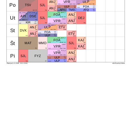
ANJ
VPR
ULP
Po
TSV
SJL
Bar
VAT
SzK / Cmr
TVŠ
Kov / Mm
ULP
FOA
VG
VG
B2
ANJ
FVA
IB
FVA
Gir
API
TMS
ATQ
MT
MT
MT
T
Val / IB
Sta
IIF
Zubk
MUL
Alz
Gr
Gr
KZS_1/KZS_2
B1
KZS_1/KZS_2/
KZS_1/KZS_2/
FOA
ANJ
VG
VG
API
DSE
Ut
SJL
DEJ
FVA
Jakab / AA
Bar
VG/MT
B2
MUL / POČ
Cmr / Alz
Ber
VPR
ANJ
KIR
MT
Sta
Sta
VAT
SzK / Cmr
IVF
Zubk
IVF
Jach
B1
KZS_1/KZS_2
KZS_1/KZS_2
ANJ
ULP
ETV
St
DVK
Bar
TVŠ
Kov / Mm
Zubk
FOA
VG
B2
VG/MT
ANJ
ETV
FVA
Gir
ULP
MT
Pal
IVF
Zubk
Zubk
RŠ
Alz
KZS_1/KZS_2
B1
FOA
KAJ
Št
MAT
MMD
SJL
FVA
Jakab / AA
Bar
VG/MT
B2
VPR
KAJ
Tot
Hir
Sta
VAT
SzK / Cmr
IIF
Zubk
KZS_1/KZS_2
B1
VPR
ANJ
Pi
SJL
FYZ
VAT
SzK / Cmr
Bar
ULP
VG
B2
ANJ
TVŠ
IB
ULP
MT
Sta
JŠ
IIIF
Zubk
POČ
Gr
Platný od 1. 9. 2025 - 30. 6. 2026
aSc Rozvrhy Online