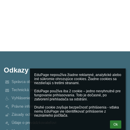
Odkazy
EduPage nepoužíva žiadne reklamné, analytické alebo 
iné súkromie ohrozujúce cookies. Žiadne cookies sa 
Správca obsahu
nezdieľajú s tretími stranami.

Technická podpora
EduPage používa iba 2 cookie – jedno nevyhnutné pre 
fungovanie prihlasovania. Toto je dočasné, po 
Vyhlásenie o prístupnosti
zatvorení prehliadača sa odstráni.

Právne informácie
Druhé cookie zvyšuje bezpečnosť prihlásenia - vďaka 
nemu EduPage vie identifikovať prihlásenie z 
Zásady ochrany osobných údajov
neznámeho počítača.
Údaje o prevádzkovateľovi
Ok