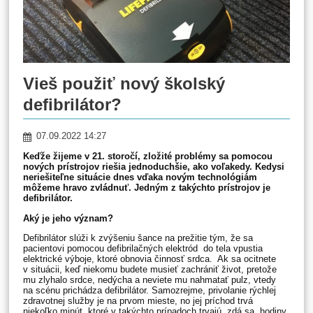
Vieš použiť nový školský
defibrilátor?
07.09.2022 14:27
Keďže žijeme v 21. storočí, zložité problémy sa pomocou
nových prístrojov riešia jednoduchšie, ako voľakedy. Kedysi
neriešiteľne situácie dnes vďaka novým technológiám
môžeme hravo zvládnuť. Jedným z takýchto prístrojov je
defibrilátor.
Aký je jeho význam?
Defibrilátor slúži k zvýšeniu šance na prežitie tým, že sa
pacientovi pomocou defibrilačných elektród do tela vpustia
elektrické výboje, ktoré obnovia činnosť srdca. Ak sa ocitnete
v situácii, keď niekomu budete musieť zachrániť život, pretože
mu zlyhalo srdce, nedýcha a neviete mu nahmatať pulz, vtedy
na scénu prichádza defibrilátor. Samozrejme, privolanie rýchlej
zdravotnej služby je na prvom mieste, no jej príchod trvá
niekoľko minút, ktoré v takýchto prípadoch trvajú, zdá sa, hodiny.