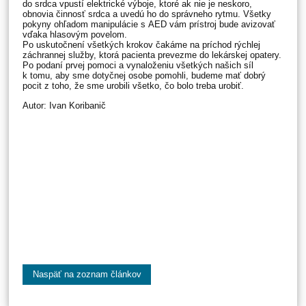
do srdca vpustí elektrické výboje, ktoré ak nie je neskoro,
obnovia činnosť srdca a uvedú ho do správneho rytmu. Všetky
pokyny ohľadom manipulácie s AED vám prístroj bude avizovať
vďaka hlasovým povelom.
Po uskutočnení všetkých krokov čakáme na príchod rýchlej
záchrannej služby, ktorá pacienta prevezme do lekárskej opatery.
Po podaní prvej pomoci a vynaloženiu všetkých našich síl
k tomu, aby sme dotyčnej osobe pomohli, budeme mať dobrý
pocit z toho, že sme urobili všetko, čo bolo treba urobiť.
Autor: Ivan Koribanič
Naspäť na zoznam článkov