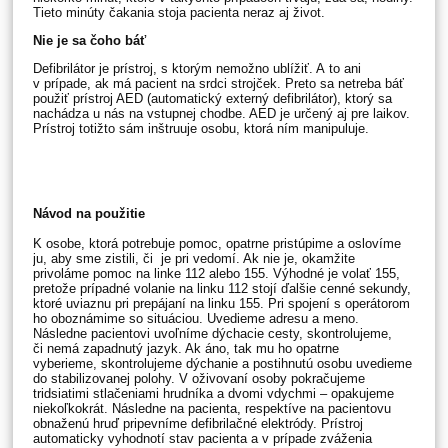
Tieto minúty čakania stoja pacienta neraz aj život.
Nie je sa čoho báť
Defibrilátor je prístroj, s ktorým nemožno ublížiť. A to ani
v prípade, ak má pacient na srdci strojček. Preto sa netreba báť
použiť prístroj AED (automatický externý defibrilátor), ktorý sa
nachádza u nás na vstupnej chodbe. AED je určený aj pre laikov.
Prístroj totižto sám inštruuje osobu, ktorá ním manipuluje.
Návod na použitie
K osobe, ktorá potrebuje pomoc, opatrne pristúpime a oslovíme
ju, aby sme zistili, či je pri vedomí. Ak nie je, okamžite
privoláme pomoc na linke 112 alebo 155. Výhodné je volať 155,
pretože prípadné volanie na linku 112 stojí ďalšie cenné sekundy,
ktoré uviaznu pri prepájaní na linku 155. Pri spojení s operátorom
ho oboznámime so situáciou. Uvedieme adresu a meno.
Následne pacientovi uvoľníme dýchacie cesty, skontrolujeme,
či nemá zapadnutý jazyk. Ak áno, tak mu ho opatrne
vyberieme, skontrolujeme dýchanie a postihnutú osobu uvedieme
do stabilizovanej polohy. V oživovaní osoby pokračujeme
tridsiatimi stlačeniami hrudníka a dvomi vdychmi – opakujeme
niekoľkokrát. Následne na pacienta, respektíve na pacientovu
obnaženú hruď pripevníme defibrilačné elektródy. Prístroj
automaticky vyhodnotí stav pacienta a v prípade zváženia