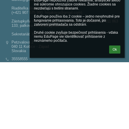
EduPage nepoužíva žiadne reklamné, analytické alebo 
iné súkromie ohrozujúce cookies. Žiadne cookies sa 
Riaditeľka školy: Ing. Lívia Hirjaková
nezdieľajú s tretími stranami.

(+421 907 575 980; hirjakova@gmail.com)
EduPage používa iba 2 cookie – jedno nevyhnutné pre 
fungovanie prihlasovania. Toto je dočasné, po 
Zástupkyňa riaditeľky: Mgr. art. Romana Palková (+421 911 863
zatvorení prehliadača sa odstráni.

133; palkova.romana@gmail.com)
Druhé cookie zvyšuje bezpečnosť prihlásenia - vďaka 
Sekretariát: Ing. Emília Romanová (+421 55 685 77 48)
nemu EduPage vie identifikovať prihlásenie z 
neznámeho počítača.
Petzvalova 2
040 11 Košice - Západ
Ok
Slovakia
35558555
2021875229
www.filmovaskola.edupage.org
SK47 0200 0000 0018 2824 6953
100014863
Obvodné oddelenie Policajného zboru Košice Západ
Považská 38
040 11 Košice
Tel.: +421944131417 stržm. Gabriela Fáberová
Email: ooke.zapad@minv.sk
Prihlásenie