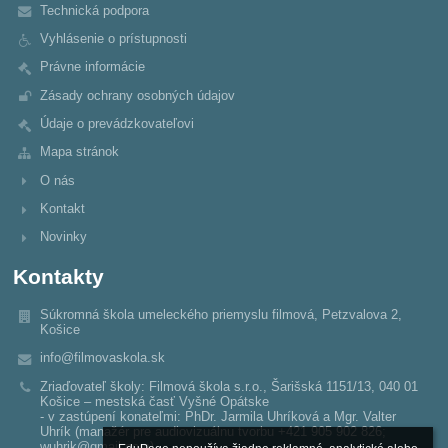
Technická podpora
Vyhlásenie o prístupnosti
Právne informácie
Zásady ochrany osobných údajov
Údaje o prevádzkovateľovi
Mapa stránok
O nás
Kontakt
Novinky
Kontakty
Súkromná škola umeleckého priemyslu filmová, Petzvalova 2,
Košice
info@filmovaskola.sk
Zriaďovateľ školy: Filmová škola s.r.o., Šarišská 1151/13, 040 01
Košice – mestská časť Vyšné Opátske
- v zastúpení konateľmi: PhDr. Jarmila Uhríková a Mgr. Valter
Uhrík (manažér pre audiovizuálnu tvorbu +421 905 902 826;
wuhrik@gmail.com)